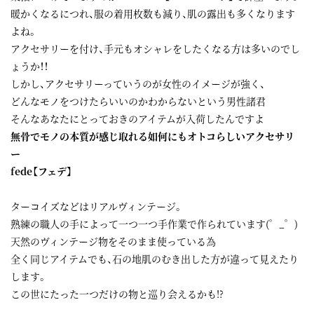
暖かくなるにつれ、服の着用枚数も減り、肌の露出も多くなります
よね。
アクセサリーを付け、手元もオシャレをしたくなる方は多いのでし
ょうか！！
しかし、アクセサリーっていうのが女性のイメージが強く、
どんなモノをつけたらいいのかわからないという男性諸君
そんなあなたにとっておきのアイテムが入荷したんですよ
無骨でモノの本質が感じ取れる如何にもオトコらしいアクセサリ
ー
fede【フェデ】
ターコイズなどはリアルヴィンテージ。
熟練の職人の手によって一つ一つ手作業で作られています(゜_゜)
天然のヴィンテージ物をそのまま使っている為
全く同じアイテムでも、石の地肌のむき出した方が違って見えたり
します。
この世にたった一つだけの物と巡り会えるかも!?