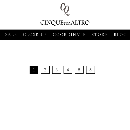
SALE
CLOSE-UP
COORDINATE
STORE
BLOG
1
2
3
4
5
6