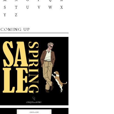
S
T
U
V
W
X
Y
Z
COMING UP