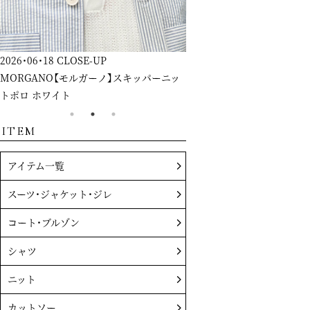
2026・06・18
CLOSE-UP
2026・06・18
CLOSE-UP
MORGANO【モルガーノ】スキッパーニッ
GRAN SASSO【グランサッ
トポロ ホワイト
ツ アプリコット
ITEM
アイテム一覧
スーツ・ジャケット・ジレ
コート・ブルゾン
シャツ
ニット
カットソー