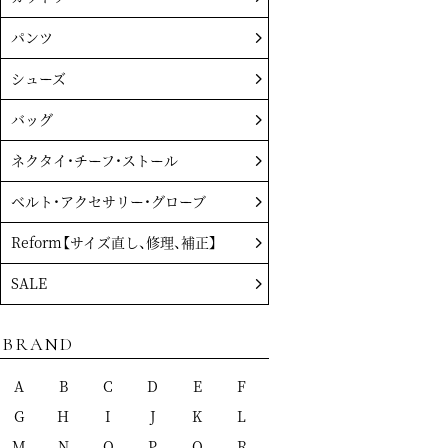
パンツ
シューズ
バッグ
ネクタイ・チーフ・ストール
ベルト・アクセサリー・グローブ
Reform【サイズ直し、修理、補正】
SALE
BRAND
A
B
C
D
E
F
G
H
I
J
K
L
M
N
O
P
Q
R