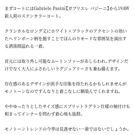
まずコートにはGabriele Pasini【ガブリエレ パジーニ】から19AW
新入荷のステンカラーコート。
クラシカルなロング丈にホワイト×ブラックのアクセントの効い
たヘリンボーン柄を施すことでほんのりモードな雰囲気を演出す
る洒落間溢れる一着。
首元には取り外し可能なムートンファーがあしらわれ、デザインだ
けでなく大人にふさわしいラグジュアリーさも兼ね備えます。
存在感のあるデザインが派手な印象を持たれるかもしれませんが
モノトーンなのですんなりと着こなしに馴染んでくれますね。
ややゆったりとしたサイズ感にスプリットラグラン仕様の袖付けも
相まってインナーを問わず着心地も抜群。
モノトーントレンドの今季は見逃せない一着ではないでしょうか。