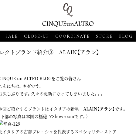
SALE
CLOSE-UP
COORDINATE
STORE
BLOG
レクトブランド紹介③ ALAIN【アラン】
CINQUE un ALTRO BLOGをご覧の皆さん
こんにちは。キダです。
お久しぶりです。久々の更新になってしまいました。。。
今回ご紹介するブランドはイタリアの新星
ALAIN【アラン】
です。
・18
CLOSE-UP
2026・06・18
CLOSE-UP
（下部の写真は本国の極秘！？Showroomです。）
NO【モルガーノ】スキ
GRAN SASSO【グランサッソ】
ットポロ ホワイト
ニットシャツ アプリコット
北イタリアの古都ブレーシャを代表するスペシャリティストア