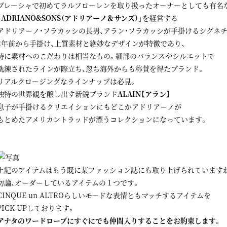
ブレーシャで初めてラルフローレンを取り扱ったオーナーとしても有名
「ADRIANO&SONS（アドリアーノ＆サンズ）」
を経営する
アドリアーノ・フラカッシの長男、アラン・フラカッシが手掛けるシグネ
2年前から手掛け、上質素材と絶妙なデザインが特徴であり、
特に素材へのこだわりは相当なもの。細部のバランスやシルエットで
洗練されたラインが際立ち、忽ち海外からも称賛を得たブランド。
リアルクロージングなラインナップは必見。
独特の世界観を醸し出す新鋭ブランド
ALAIN【アラン】
息子が手掛けるクリエイションにもどこかアドリアーノが
もとめたアメリカントラッドが漂うコレクションになっています。
上記のアイテムはもう既に某ファッション誌にも取り上げられています
勿論、オーダーしているアイテムの１つです。
CINQUE un ALTROらしいモードな表情ともマッチするアイテムを
PICK UPしております。
アナタのワードローブにすぐにでも仲間入りすることをお約束します。