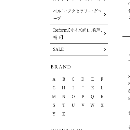
ベルト・アクセサリー・グロ
ーブ
Reform【サイズ直し、修理、
補正】
SALE
BRAND
A
B
C
D
E
F
G
H
I
J
K
L
M
N
O
P
Q
R
S
T
U
V
W
X
Y
Z