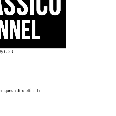
致します！
nqueunaltro_official』