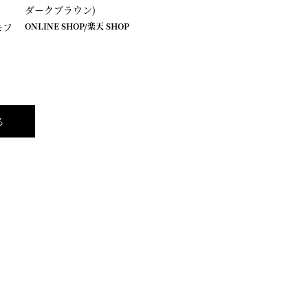
ダークブラウン)
モフ
ONLINE SHOP
/
楽天 SHOP
る