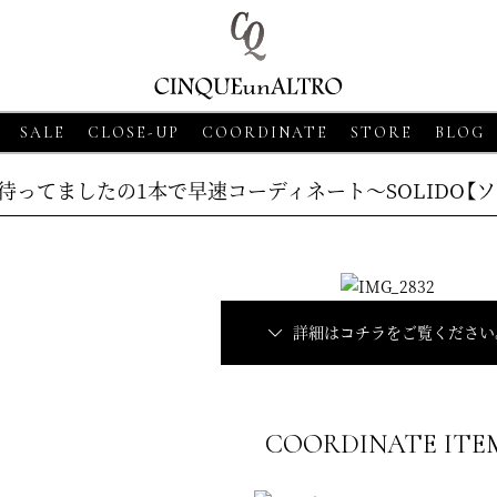
SALE
CLOSE-UP
COORDINATE
STORE
BLOG
待ってましたの1本で早速コーディネート～SOLIDO【ソ
詳細はコチラをご覧ください
8
CLOSE-UP
2026・06・18
CLOSE-UP
2026・06・18
CLOS
SSO【グランサッソ】
MORGANO【モルガーノ】スキ
COORDINATE ITE
GRAN SASSO【
ツ ベージュ
ッパーニットポロ ホワイト
ニットシャツ アプ