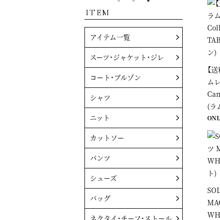
ITEM
アイテム一覧
スーツ・ジャケット・ジレ
【送
コート・ブルゾン
ムレ
Cam
シャツ
(ラ
ニット
ONL
カットソー
パンツ
シューズ
SO
バッグ
MAC
WH
ネクタイ・チーフ・ストール