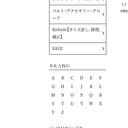
ト)
ベルト・アクセサリー・グロ
ONL
ーブ
Reform【サイズ直し、修理、
補正】
SALE
BRAND
A
B
C
D
E
F
G
H
I
J
K
L
M
N
O
P
Q
R
S
T
U
V
W
X
Y
Z