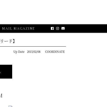
MAIL MAGAZINE
リード】
Up Date
2015/02/08
COORDINATE
。
E-UP
M
グランサッソ】
リコット