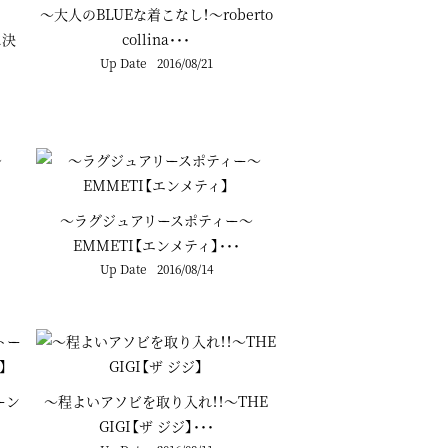
～大人のBLUEな着こなし！～roberto
に決
collina･･･
Up Date
2016/08/21
～ラグジュアリースポティー～
EMMETI【エンメティ】･･･
Up Date
2016/08/14
ーン
～程よいアソビを取り入れ！！～THE
GIGI【ザ ジジ】･･･