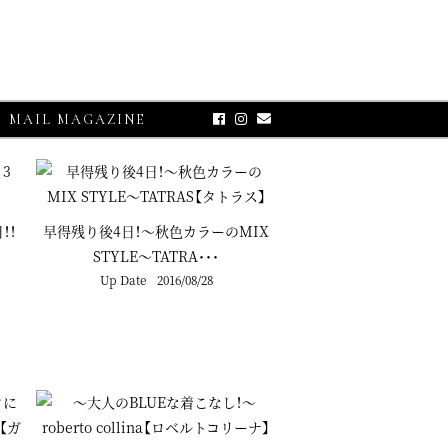
MAIL MAGAZINE
！！
早得残り後4日！～秋色カラーのMIX
STYLE～TATRA･･･
Up Date
2016/08/28
OSE-UP
O【グランサッソ】
アプリコット