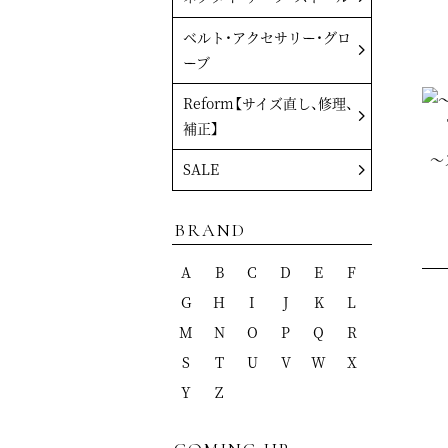
ベルト・アクセサリー・グロ
ーブ
Reform【サイズ直し、修理、
補正】
～
SALE
BRAND
A
B
C
D
E
F
G
H
I
J
K
L
M
N
O
P
Q
R
S
T
U
V
W
X
Y
Z