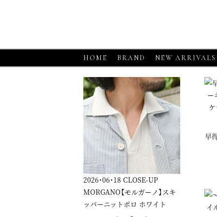
HOME
BRAND
NEW ARRIVALS
早
2026・06・18
CLOSE-UP
2026・06・18
CLOSE-UP
2026・0
MORGANO【モルガーノ】スキ
GRAN SASSO【グランサッソ】
GRAN 
ッパーニットポロ ホワイト
ニットシャツ アプリコット
ニットシ