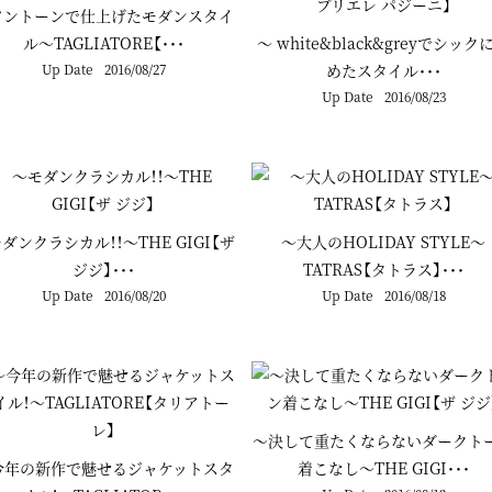
ワントーンで仕上げたモダンスタイ
ル～TAGLIATORE【･･･
～ white&black&greyでシック
Up Date
2016/08/27
めたスタイル･･･
Up Date
2016/08/23
ダンクラシカル！！～THE GIGI【ザ
～大人のHOLIDAY STYLE～
ジジ】･･･
TATRAS【タトラス】･･･
Up Date
2016/08/20
Up Date
2016/08/18
～決して重たくならないダークト
今年の新作で魅せるジャケットスタ
着こなし～THE GIGI･･･