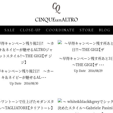
SALE
CLOSE-UP
COORDINATE
STORE
BLOG
～早得キャンペーン残す所あと3日
～THE GIGI【ザ ･･･
得キャンペーン残り後2日！ ～カー
Up Date
2016/08/29
キ＆ネイビーが魅せるAL･･･
Up Date
2016/08/30
6・18
CLOSE-UP
2026・06・18
CLOSE-UP
2026・06・18
CL
SASSO【グランサッソ】
MORGANO【モルガーノ】スキ
GRAN SASS
ャツ ベージュ
ッパーニットポロ ホワイト
ニットシャツ 