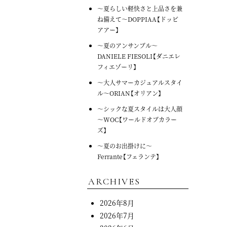
～夏らしい軽快さと上品さを兼
ね備えて～DOPPIAA【ドッピ
アアー】
～夏のアンサンブル～
DANIELE FIESOLI【ダニエレ
フィエゾーリ】
～大人サマーカジュアルスタイ
ル～ORIAN【オリアン】
～シックな夏スタイルは大人顔
～WOC【ワールドオブカラー
ズ】
～夏のお出掛けに～
Ferrante【フェランテ】
ARCHIVES
2026年8月
2026年7月