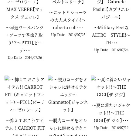
～ニットとショーツ
の大人スタイル！～
～早速ウールパンツ
roberto coll･･･
～Military Feelな
+ブーツで季節先取
Up Date
2016/07/25
ALTRO STYLE！～
り！？～PT01【ピー
TH･･･
テ･･･
Up Date
2016/07/24
Up Date
2016/07/26
～夏に着たいジャケ
ット！！～THE
～抑えておこうアイ
～脱力コーデをオシ
GIGI【ザ ジジ】･･･
テム！！ CARROT FIT
ャレに魅せるテクニ
Up Date
2016/07/12
（キャロッ･･･
ック～Giannetto･･･