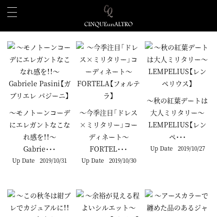
～秋の紅葉デートは
～モノトーンコーデ
～今季注目「ドレス
大人ミリタリー～
にエレガントなこな
×ミリタリー」コー
LEMPELIUS【レン
れ感を！！～
ディネート～
ペ･･･
Gabrie･･･
FORTEL･･･
Up Date
2019/10/27
Up Date
2019/10/31
Up Date
2019/10/30