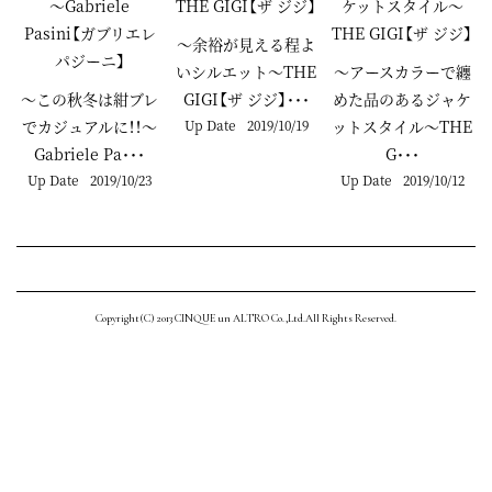
～余裕が見える程よ
いシルエット～THE
～アースカラーで纏
～この秋冬は紺ブレ
GIGI【ザ ジジ】･･･
めた品のあるジャケ
でカジュアルに！！～
Up Date
2019/10/19
ットスタイル～THE
Gabriele Pa･･･
G･･･
Up Date
2019/10/23
Up Date
2019/10/12
Copyright(C) 2013 CINQUE un ALTRO Co.,Ltd.All Rights Reserved.