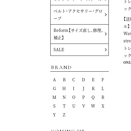
ベルト・アクセサリー・グロ
ーブ
【送
ル】
Reform【サイズ直し、修理、
Wav
補正】
st
トレ
SALE
ック
ONL
BRAND
A
B
C
D
E
F
G
H
I
J
K
L
M
N
O
P
Q
R
S
T
U
V
W
X
Y
Z