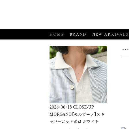
HOME
BRAND
NEW ARRIVALS
～
2026・06・18
CLOSE-UP
2026・06・18
CLOSE-UP
20
ソ】
MORGANO【モルガーノ】スキ
GRAN SASSO【グランサッソ】
G
ッパーニットポロ ホワイト
ニットシャツ アプリコット
ニ