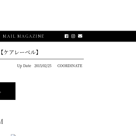
MAIL MAGAZINE
l【ケアレーベル】
Up Date
2015/02/25
COORDINATE
。
18
CLOSE-UP
M
ASSO【グランサッソ】
ャツ アプリコット