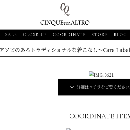
SALE
CLOSE-UP
COORDINATE
STORE
BLOG
アソビのあるトラディショナルな着こなし～Care Labe
詳細はコチラをご覧ください
26・06・18
CLOSE-UP
2026・06・18
CLOSE-UP
2026・06・
RAN SASSO【グランサッソ】
MORGANO【モルガーノ】スキ
COORDINATE ITE
GRAN S
ットシャツ ベージュ
ッパーニットポロ ホワイト
ニットシ