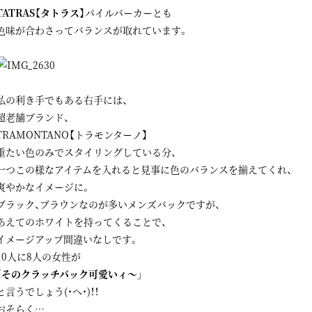
TATRAS【タトラス】
パイルパーカーとも
色味が合わさってバランスが取れています。
私の利き手でもある右手には、
超老舗ブランド、
TRAMONTANO【トラモンターノ】
重たい色のみでスタイリングしている分、
一つこの様なアイテムを入れると見事に色のバランスを揃えてくれ、
爽やかなイメージに。
ブラック、ブラウンなのが多いメンズバックですが、
あえてのホワイトを持ってくることで、
イメージアップ間違いなしです。
10人に8人の女性が
「そのクラッチバック可愛いィ～」
と言うでしょう(・へ・)！！
おそらく…