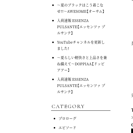
～夏のブラックはこう着こな
せ！！～AWESOME【オーサム】
入荷速報 ESSENZA
PULSANTE【エッセンツァ プ
ルサンテ】
YouTubeチャンネルを更新し
ました！
～夏らしい軽快さと上品さを兼
ね備えて～DOPPIAA【ドッピ
アアー】
入荷速報 ESSENZA
PULSANTE【エッセンツァ プ
ルサンテ】
CATEGORY
プロローグ
エピソード