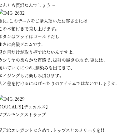
なんとも贅沢なんでしょう～
更に、このデニムをご購入頂いたお客さまには
この木箱付きで差し上げます。
ボタンはフライはゴールドだし
まさに高級デニムです。
見た目だけが取り柄ではないんですよ。
カシミヤの柔らかな質感で、抜群の履き心地で、更には、
履いていくにつれ、馴染みも出てきて、
エイジングもお楽しみ頂けます。
人と差を付けるにはぴったりのアイテムではないでしょうか。
DOUCAL’S【デュカルス】
ダブルモンクストラップ
足元はエレガントにきめて、トップスとのメリハリを！！