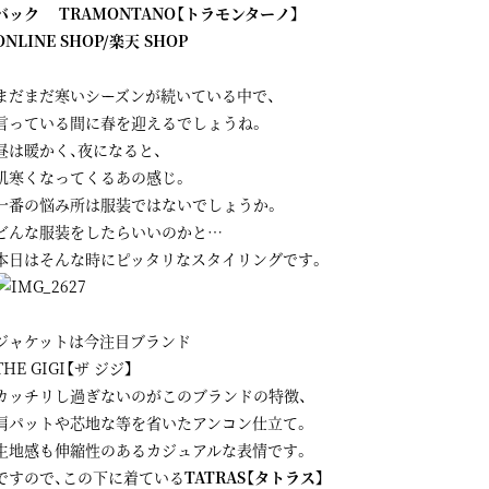
バック TRAMONTANO【トラモンターノ】
ONLINE SHOP
/
楽天 SHOP
まだまだ寒いシーズンが続いている中で、
言っている間に春を迎えるでしょうね。
昼は暖かく、夜になると、
肌寒くなってくるあの感じ。
一番の悩み所は服装ではないでしょうか。
どんな服装をしたらいいのかと…
本日はそんな時にピッタリなスタイリングです。
ジャケットは今注目ブランド
THE GIGI【ザ ジジ】
カッチリし過ぎないのがこのブランドの特徴、
肩パットや芯地な等を省いたアンコン仕立て。
生地感も伸縮性のあるカジュアルな表情です。
ですので、この下に着ている
TATRAS【タトラス】