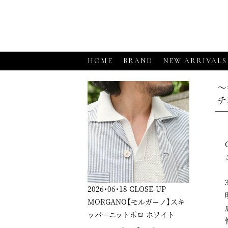
HOME
BRAND
NEW ARRIVALS
～
チ
6・06・18
CLOSE-UP
2026・06・18
CLOSE-UP
2026・06・1
RGANO【モルガーノ】スキ
GRAN SASSO【グランサッソ】
GRAN SA
ーニットポロ ホワイト
ニットシャツ アプリコット
ニットシャ