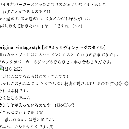
パイル地パーカーといったかなりカジュアルなアイテムとも
合わすことができるのです！！
キメ過ぎず、ヌキ過ぎないスタイルがお好み方には、
是非、覚えて頂きたいレイヤードですね＼(^o^)／
original vintage style【オリジナルヴィンテージスタイル】
無地カットソーじはこのシーズンになると、かなりの活躍ぶりです。
Vネックがパーカーのジップのひらきと見事な合わさり方です。
一見どこにでもある普通のデニムです！！
しかしこのデニムには、とんでもない秘密が隠されているのです＼(◎o◎)
それは素材です。
なんとこのデニム…
カシミヤが入っているのです＼(◎o◎)／！
デニムにカシミヤが!?!?!?
と、思われるかとは思いますが、
デニムにカシミヤなんです。笑