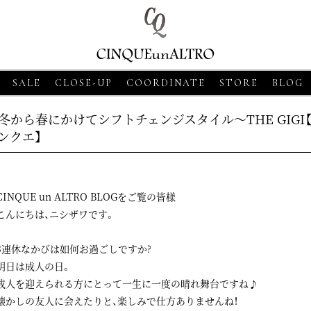
SALE
CLOSE-UP
COORDINATE
STORE
BLOG
冬から春にかけてシフトチェンジスタイル～THE GIGI【
ンクエ】
CINQUE un ALTRO BLOGをご覧の皆様
こんにちは、ニシザワです。
3連休なかびは如何お過ごしですか?
8
CLOSE-UP
2026・06・18
CLOSE-UP
2026・06・18
CLOS
明日は成人の日。
SSO【グランサッソ】
MORGANO【モルガーノ】スキ
GRAN SASSO【
成人を迎えられる方にとって一生に一度の晴れ舞台ですね♪
ツ ベージュ
ッパーニットポロ ホワイト
ニットシャツ アプ
懐かしの友人に会えたりと、楽しみで仕方ありませんね！