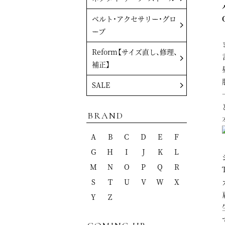
ベルト・アクセサリー・グロ
ーブ
Reform【サイズ直し、修理、
補正】
SALE
BRAND
A
B
C
D
E
F
G
H
I
J
K
L
M
N
O
P
Q
R
S
T
U
V
W
X
Y
Z