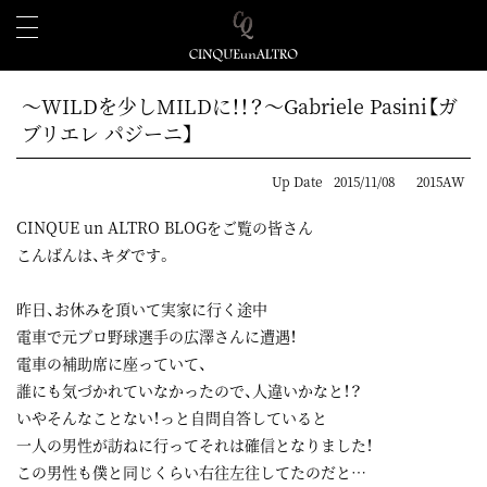
～WILDを少しMILDに！！？～Gabriele Pasini【ガ
ブリエレ パジーニ】
Up Date
2015/11/08
2015AW
CINQUE un ALTRO BLOGをご覧の皆さん
こんばんは、キダです。
昨日、お休みを頂いて実家に行く途中
電車で元プロ野球選手の広澤さんに遭遇！
電車の補助席に座っていて、
誰にも気づかれていなかったので、人違いかなと！？
いやそんなことない！っと自問自答していると
一人の男性が訪ねに行ってそれは確信となりました！
この男性も僕と同じくらい右往左往してたのだと…