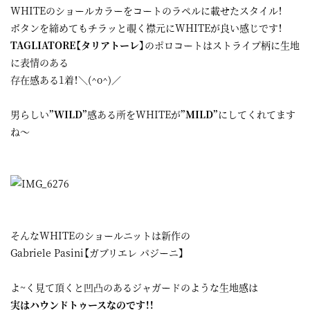
WHITEのショールカラーをコートのラペルに載せたスタイル！
ボタンを締めてもチラッと覗く襟元にWHITEが良い感じです！
TAGLIATORE【タリアトーレ】
のポロコートはストライプ柄に生地
に表情のある
存在感ある1着！＼(^o^)／
男らしい
”WILD”
感ある所をWHITEが
”MILD”
にしてくれてます
ね～
そんなWHITEのショールニットは新作の
Gabriele Pasini【ガブリエレ パジーニ】
よ~く見て頂くと凹凸のあるジャガードのような生地感は
実はハウンドトゥースなのです！！