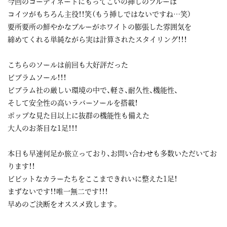
今回のコーディネートにもってこいの挿しのブルーは
コイツがもちろん主役！！笑（もう挿しではないですね…笑）
要所要所の鮮やかなブルーがホワイトの膨張した雰囲気を
締めてくれる単純ながら実は計算されたスタイリング！！！
こちらのソールは前回も大好評だった
ビブラムソール！！！
ビブラム社の厳しい環境の中で、軽さ、耐久性、機能性、
そして安全性の高いラバーソールを搭載！
ポップな見た目以上に抜群の機能性も備えた
大人のお茶目な1足！！！
本日も早速何足か旅立っており、お問い合わせも多数いただいてお
ります！！
ビビットなカラーたちをここまできれいに整えた1足！
まずないです！！唯一無二です！！！
早めのご決断をオススメ致します。