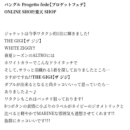
バングル Progetto fede【プロゲットフェデ】
ONLINE SHOP
/
楽天 SHOP
ジャケットは今季ワタクシ的1位に輝きました！
THE GIGI【ザ ジジ】
WHITE ZIGGY!!
春夏シーズンのALTROには
ホワイトカラーでこんなドライタッチで
そして、サラっと羽織れる1着を探しておりましたところ…
さすがですね！！
THE GIGI【ザ ジジ】
ダブルが出来るとなると尚カッコいいって思っていたら…
ありましたよ～♪
ワタクシもこれはバッチリ狙っております！
8つボタンの表情に小ぶりのラペルがネイビーのジオメトリックと
比べると軽やかでMARINEな雰囲気も連想させてくれます！！
抜群にカッコいいです！！！