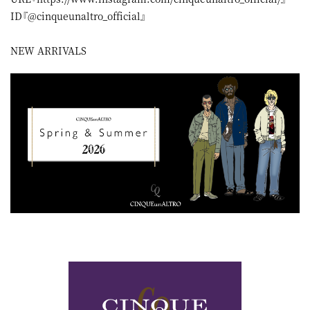
ID『@cinqueunaltro_official』
NEW ARRIVALS