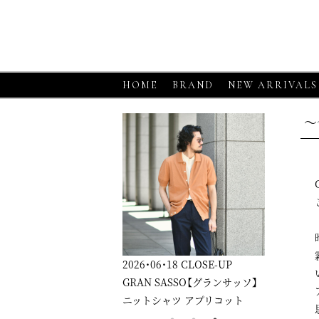
HOME
BRAND
NEW ARRIVALS
～
6・06・18
CLOSE-UP
2026・06・18
CLOSE-UP
2026・06・1
RGANO【モルガーノ】スキ
GRAN SASSO【グランサッソ】
GRAN SA
ーニットポロ ホワイト
ニットシャツ アプリコット
ニットシャ