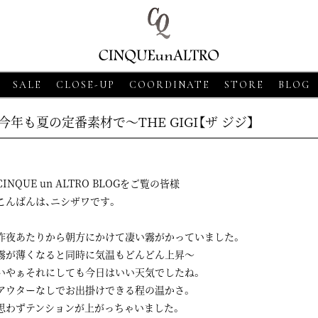
SALE
CLOSE-UP
COORDINATE
STORE
BLOG
今年も夏の定番素材で～THE GIGI【ザ ジジ】
CINQUE un ALTRO BLOGをご覧の皆様
こんばんは、ニシザワです。
昨夜あたりから朝方にかけて凄い霧がかっていました。
霧が薄くなると同時に気温もどんどん上昇～
8
CLOSE-UP
2026・06・18
CLOSE-UP
2026・06・18
CLOS
いやぁそれにしても今日はいい天気でしたね。
SSO【グランサッソ】
MORGANO【モルガーノ】スキ
GRAN SASSO【
アウターなしでお出掛けできる程の温かさ。
ツ ベージュ
ッパーニットポロ ホワイト
ニットシャツ アプ
思わずテンションが上がっちゃいました。