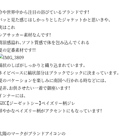
今や世界中から注目の浴びているブランドです！
パッと見た感じはしかっりとしたジャケットかと思いきや、
実はこれ
シアサッカー素材なんです！
清涼感溢れ、ソフト質感で体を包み込んでくれる
夏の定番素材です！！
縞状のしぼがしっかりと織り込まれています。
ネイビベースに縞状部分はブラックでシックに決まっています。
夏のバケーションを楽しみに南国へ行かれる時などには、
是非、お供させたい一着で御座います！
インナーには、
GZC【ジーゼットシー】ペイズリー柄ジレ
鮮やかなペイズリー柄がアクセントにもなっています！
太陽のマークがブランドアイコンの