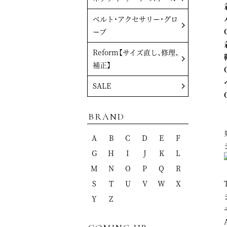
ベルト・アクセサリー・グロ
ーブ
Reform【サイズ直し、修理、
補正】
SALE
BRAND
A
B
C
D
E
F
G
H
I
J
K
L
M
N
O
P
Q
R
S
T
U
V
W
X
Y
Z