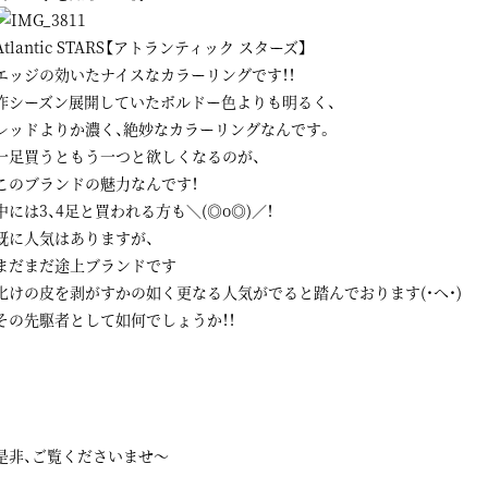
Atlantic STARS【アトランティック スターズ】
エッジの効いたナイスなカラーリングです！！
昨シーズン展開していたボルドー色よりも明るく、
レッドよりか濃く、絶妙なカラーリングなんです。
一足買うともう一つと欲しくなるのが、
このブランドの魅力なんです！
中には3、4足と買われる方も＼(◎o◎)／！
既に人気はありますが、
まだまだ途上ブランドです
化けの皮を剥がすかの如く更なる人気がでると踏んでおります(・へ・)
その先駆者として如何でしょうか！！
是非、ご覧くださいませ～