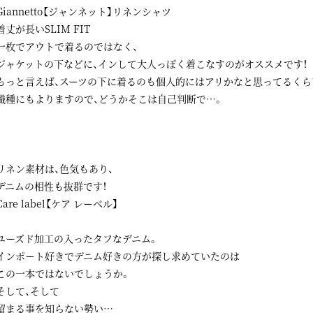
Giannetto【ジャンネット】リネンシャツ
着丈が長いSLIM FIT
一枚でアウトで着るのではなく、
ジャケットの下などに、インして大人っぽく着こなすのがオススメです！
もっと言えば、スーツの下に着るのも個人的にはアリかなと思ってるくらいで
職種にもよりますので、どうかそこは自己判断で…。
リネン素材は、色気もあり、
デニムの相性も抜群です！
Care label【ケア レーベル】
ユーズド加工の入ったタフなデニム。
インポート好きでデニム好きの方が探し求めていたのは
この一本ではないでしょうか。
そして、そして
留まる事を知らない勢い…