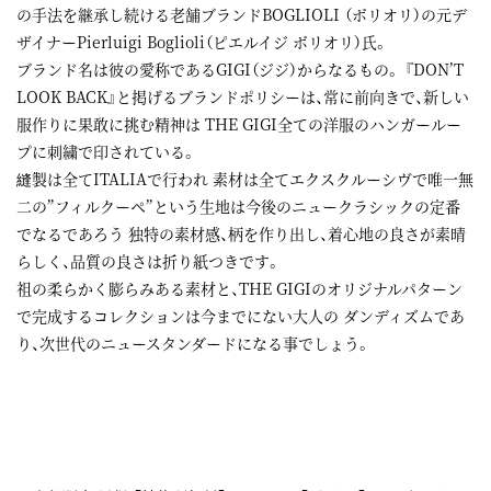
の手法を継承し続ける老舗ブランドBOGLIOLI （ボリオリ）の元デ
ザイナーPierluigi Boglioli（ピエルイジ ボリオリ）氏。
ブランド名は彼の愛称であるGIGI（ジジ）からなるもの。 『DON’T
LOOK BACK』と掲げるブランドポリシーは、常に前向きで、新しい
服作りに果敢に挑む精神は THE GIGI全ての洋服のハンガールー
プに刺繍で印されている。
縫製は全てITALIAで行われ 素材は全てエクスクルーシヴで唯一無
二の”フィルクーペ”という生地は今後のニュークラシックの定番
でなるであろう 独特の素材感、柄を作り出し、着心地の良さが素晴
らしく、品質の良さは折り紙つきです。
祖の柔らかく膨らみある素材と、THE GIGIのオリジナルパターン
で完成するコレクションは今までにない大人の ダンディズムであ
り、次世代のニュースタンダードになる事でしょう。