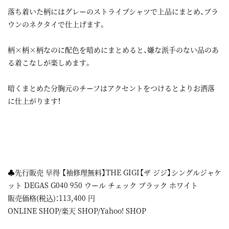
落ち着いた柄にはグレーのストライプシャツで上品にまとめ、ブラ
ウンのネクタイで仕上げます。
柄×柄×柄なのに配色を暗めにまとめると、嫌な派手のない品のあ
る着こなしが楽しめます。
暗くまとめた分胸元のチーフはアクセントをつけるとよりお洒落
に仕上がります！
♣先行販売 早得 【袖修理無料】THE GIGI【ザ ジジ】シングルジャケ
ット DEGAS G040 950 ウール チェック ブラック ホワイト
販売価格(税込)：
113,400
円
ONLINE SHOP
/
楽天 SHOP
/
Yahoo! SHOP