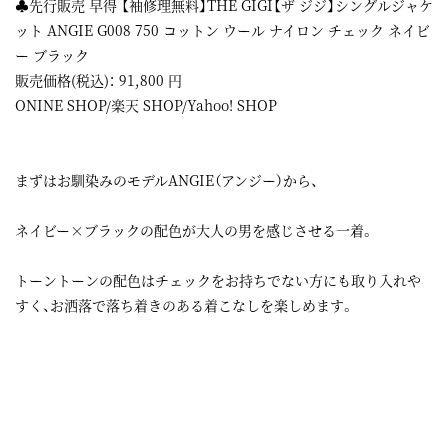
♣先行販売 早得 【袖修理無料】THE GIGI【ザ ジジ】シングルジャケ
ット ANGIE G008 750 コットン ウール ナイロン チェック ネイビ
ー ブラック
販売価格(税込)： 91,800 円
ONINE SHOP
/
楽天 SHOP
/
Yahoo! SHOP
まずはお馴染みのモデルANGIE（アンジー）から、
ネイビー×ブラックの配色が大人の男を感じさせる一着。
トーントーンの配色はチェックをお持ちでない方にも取り入れや
すく、お洒落で落ち着きのある着こなしを楽しめます。