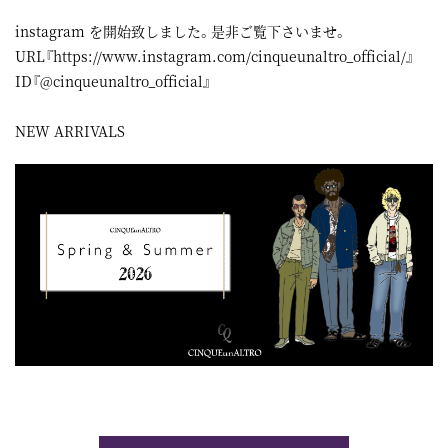
instagram
を開始致しました。是非ご覧下さいませ。
URL『
https://www.instagram.com/cinqueunaltro_official/
』
ID『@cinqueunaltro_official』
NEW ARRIVALS