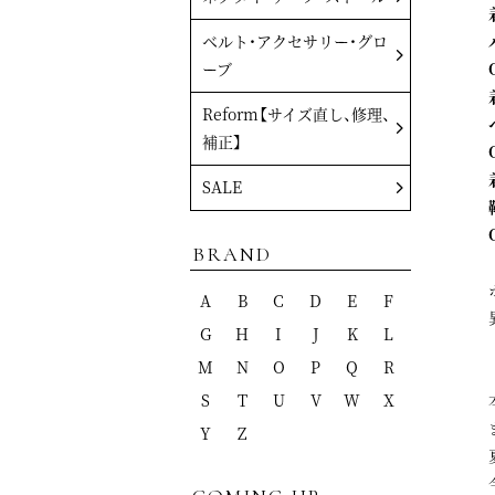
ベルト・アクセサリー・グロ
ーブ
Reform【サイズ直し、修理、
補正】
SALE
BRAND
A
B
C
D
E
F
G
H
I
J
K
L
M
N
O
P
Q
R
S
T
U
V
W
X
Y
Z