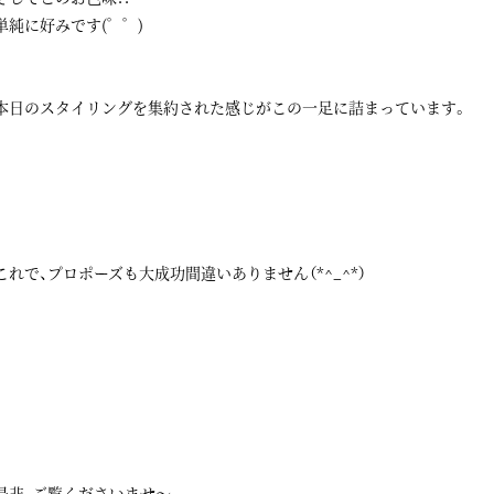
単純に好みです(゜゜)
本日のスタイリングを集約された感じがこの一足に詰まっています。
これで、プロポーズも大成功間違いありません（*^_^*）
是非、ご覧くださいませ～