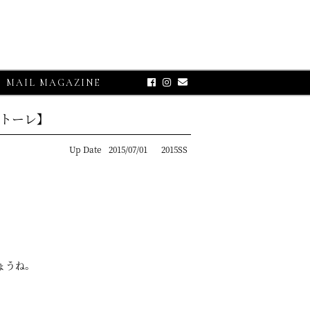
MAIL MAGAZINE
アトーレ】
Up Date
2015/07/01
2015SS
LOSE-UP
ょうね。
O【グランサッソ】
アプリコット