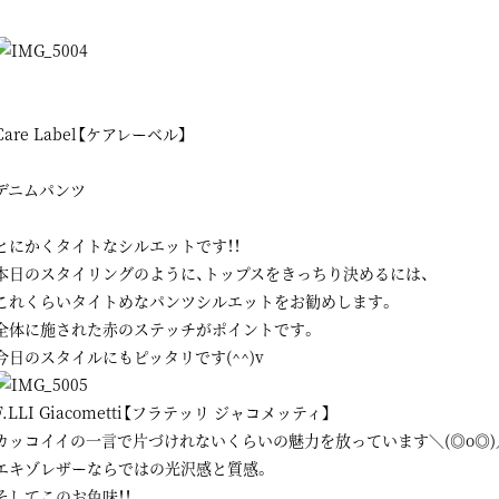
Care Label【ケアレーベル】
デニムパンツ
とにかくタイトなシルエットです！！
本日のスタイリングのように、トップスをきっちり決めるには、
これくらいタイトめなパンツシルエットをお勧めします。
全体に施された赤のステッチがポイントです。
今日のスタイルにもピッタリです(^^)v
F.LLI Giacometti【フラテッリ ジャコメッティ】
カッコイイの一言で片づけれないくらいの魅力を放っています＼(◎o◎)
エキゾレザーならではの光沢感と質感。
そしてこのお色味！！