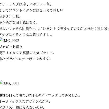
カラーリングは珍しいボルドー色。
そしてフロントボタンにはきわめて珍しい
金ボタン仕様。
やり過ぎな派手感はなく、
程よいリッチな印象を出しエレガントに決まっているがお分かり頂けますで
アップにするとこんな感じです↓↓
ジャガード織り
流石はイタリア屈指の人気ブランド。
粋なデザインに仕上げてくれます。
勝負の日
って事で、本日はタイドアップしてみました。
オーソドックスなデザインながら、
ビジネス仕様にならないのが、