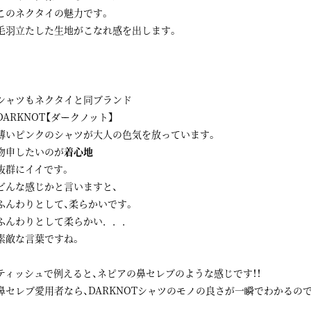
このネクタイの魅力です。
毛羽立たした生地がこなれ感を出します。
シャツもネクタイと同ブランド
DARKNOT【ダークノット】
薄いピンクのシャツが大人の色気を放っています。
物申したいのが
着心地
抜群にイイです。
どんな感じかと言いますと、
ふんわりとして、柔らかいです。
ふんわりとして柔らかい．．．
素敵な言葉ですね。
ティッシュで例えると、ネピアの鼻セレブのような感じです！！
鼻セレブ愛用者なら、DARKNOTシャツのモノの良さが一瞬でわかるの