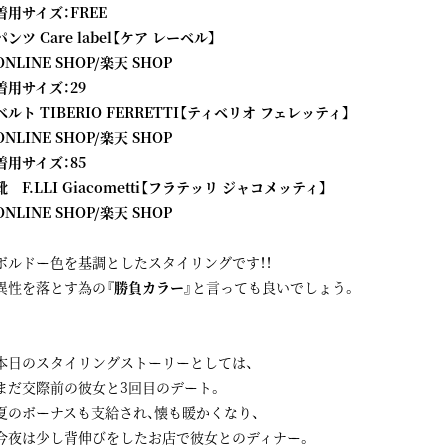
着用サイズ：FREE
パンツ Care label【ケア レーベル】
ONLINE SHOP
/
楽天 SHOP
着用サイズ：29
ベルト TIBERIO FERRETTI【ティベリオ フェレッティ】
ONLINE SHOP
/
楽天 SHOP
着用サイズ：85
靴 F.LLI Giacometti【フラテッリ ジャコメッティ】
ONLINE SHOP
/
楽天 SHOP
ボルドー色を基調としたスタイリングです！！
異性を落とす為の
『勝負カラー』
と言っても良いでしょう。
本日のスタイリングストーリーとしては、
まだ交際前の彼女と3回目のデート。
夏のボーナスも支給され、懐も暖かくなり、
今夜は少し背伸びをしたお店で彼女とのディナー。