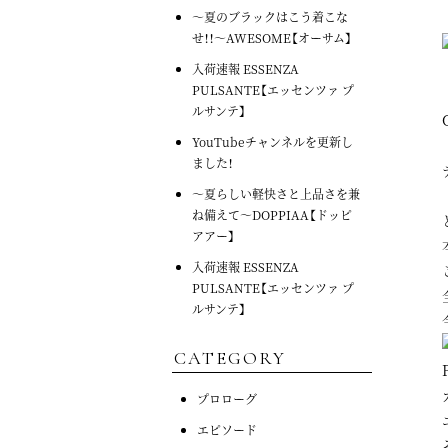
～夏のブラックはこう着こな
せ！！～AWESOME【オーサム】
入荷速報 ESSENZA
PULSANTE【エッセンツァ プ
ルサンテ】
YouTubeチャンネルを更新し
ました！
～夏らしい軽快さと上品さを兼
ね備えて～DOPPIAA【ドッピ
アアー】
入荷速報 ESSENZA
PULSANTE【エッセンツァ プ
ルサンテ】
CATEGORY
プロローグ
エピソード