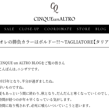
SALE
CLOSE-UP
COORDINATE
STORE
BLOG
オレの勝負カラーはボルドー！！～TAGLIATORE【タリ
CINQUE un ALTRO BLOGをご覧の皆さん
こんばんは、ニシザワです。
2015年となり、半分が過ぎましたね。
早いものですね。
6・18
CLOSE-UP
2026・06・18
CLOSE-UP
2026・06・18
C
夏もあっという間に終わり、秋となり、だんだんと寒くなっていくのでし
 SASSO【グランサッソ】
MORGANO【モルガーノ】スキ
GRAN SASS
時間が経つのが年々早くなっている気がします。
シャツ ベージュ
ッパーニットポロ ホワイト
ニットシャツ 
時間に取り残されず、必死に喰らいついていこうと思います。