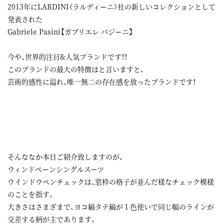
2013年にLARDINI（ラルディーニ）社の新しいコレクションとして
発表された
Gabriele Pasini【ガブリエレ パジーニ】
今や、世界的注目&人気ブランドです！！
このブランドの最大の特徴はと言いますと、
芸術的感性に溢れ、唯一無二の存在感を放ったブランドです！
そんななか本日ご紹介致しますのが、
ウィンドペーンシングルスーツ
ウインドウペンチェックは、窓枠の格子が並んだ様なチェック模様
のことを指す。
大きさはさまざまで、ヨコ縞タテ縞が１色使いで同じ幅のラインが
交差する柄が主であります。