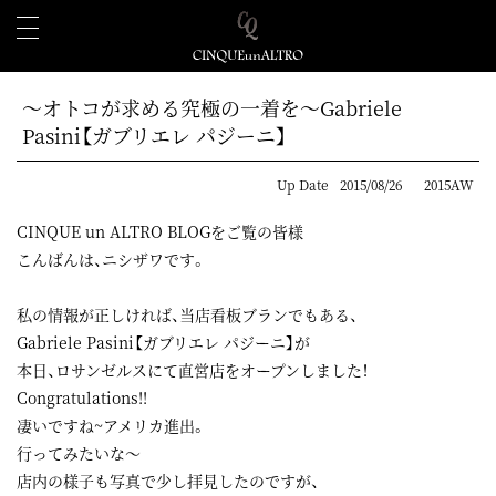
～オトコが求める究極の一着を～Gabriele
Pasini【ガブリエレ パジーニ】
Up Date
2015/08/26
2015AW
CINQUE un ALTRO BLOGをご覧の皆様
こんばんは、ニシザワです。
私の情報が正しければ、当店看板ブランでもある、
Gabriele Pasini【ガブリエレ パジーニ】が
本日、ロサンゼルスにて直営店をオープンしました！
Congratulations!!
凄いですね~アメリカ進出。
行ってみたいな～
店内の様子も写真で少し拝見したのですが、