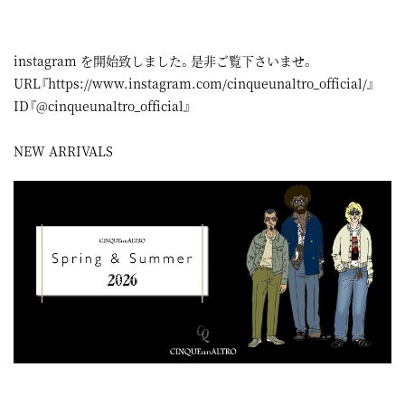
instagram
を開始致しました。是非ご覧下さいませ。
URL『
https://www.instagram.com/cinqueunaltro_official/
』
ID『@cinqueunaltro_official』
NEW ARRIVALS