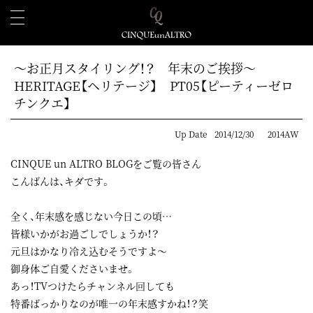
～お正月スタイリング！？ 年末のご挨拶～
HERITAGE【ヘリテージ】 PT05【ピーティーゼロ
チンクエ】
Up Date
2014/12/30
2014AW
CINQUE un ALTRO BLOGをご覧の皆さん
こんばんは、キダです。
全く、年末感を感じない今日この頃…
皆様いかがお過ごしでしょうか！？
元旦はかなり冷え込むそうですよ～
御身体ご自愛くださいませ。
あっ！TVつけたらチャンネル回しても
特番ばっかりなのが唯一の年末感すかね！？笑