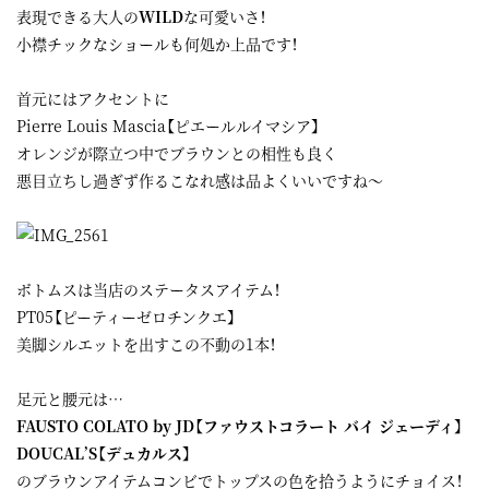
表現できる大人の
WILD
な可愛いさ！
小襟チックなショールも何処か上品です！
首元にはアクセントに
Pierre Louis Mascia【ピエールルイマシア】
オレンジが際立つ中でブラウンとの相性も良く
悪目立ちし過ぎず作るこなれ感は品よくいいですね～
ボトムスは当店のステータスアイテム！
PT05【ピーティーゼロチンクエ】
美脚シルエットを出すこの不動の1本！
足元と腰元は…
FAUSTO COLATO by JD【ファウストコラート バイ ジェーディ】
DOUCAL’S【デュカルス】
のブラウンアイテムコンビでトップスの色を拾うようにチョイス！