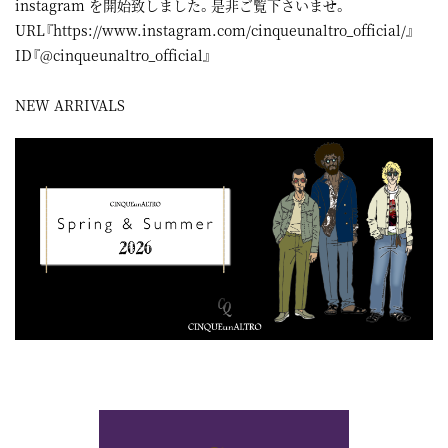
instagram
を開始致しました。是非ご覧下さいませ。
URL『
https://www.instagram.com/cinqueunaltro_official/
』
ID『@cinqueunaltro_official』
NEW ARRIVALS