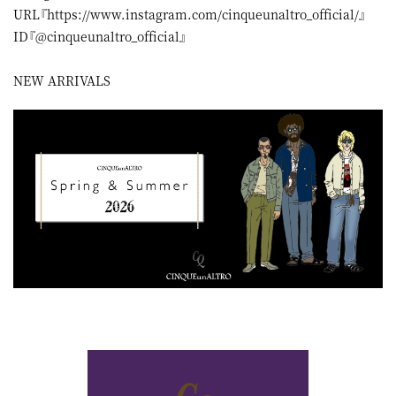
URL『
https://www.instagram.com/cinqueunaltro_official/
』
ID『@cinqueunaltro_official』
NEW ARRIVALS