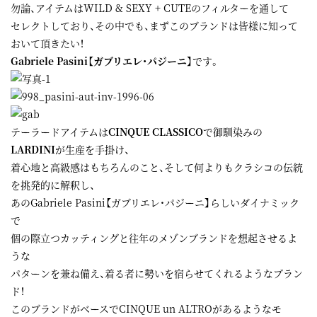
勿論、アイテムはWILD & SEXY + CUTEのフィルターを通して
セレクトしており、その中でも、まずこのブランドは皆様に知って
おいて頂きたい！
Gabriele Pasini【ガブリエレ・パジーニ】
です。
テーラードアイテムは
CINQUE CLASSICO
で御馴染みの
LARDINI
が生産を手掛け、
着心地と高級感はもちろんのこと、そして何よりもクラシコの伝統
を挑発的に解釈し、
あのGabriele Pasini【ガブリエレ・パジーニ】らしいダイナミック
で
個の際立つカッティングと往年のメゾンブランドを想起させるよ
うな
パターンを兼ね備え、着る者に勢いを宿らせてくれるようなブラン
ド！
このブランドがベースでCINQUE un ALTROがあるようなモ