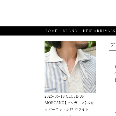
HOME
BRAND
NEW ARRIVALS
ア
6・06・18
CLOSE-UP
2026・06・18
CLOSE-UP
2026・06・1
RGANO【モルガーノ】スキ
GRAN SASSO【グランサッソ】
GRAN SA
ーニットポロ ホワイト
ニットシャツ アプリコット
ニットシャ