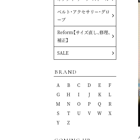
ベルト・アクセサリー・グロ
ーブ
Reform【サイズ直し、修理、
補正】
SALE
BRAND
A
B
C
D
E
F
G
H
I
J
K
L
M
N
O
P
Q
R
S
T
U
V
W
X
Y
Z