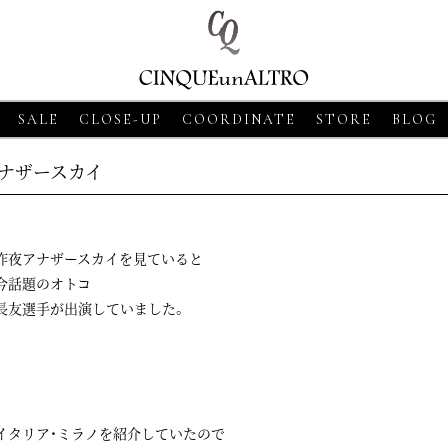
SALE
CLOSE-UP
COORDINATE
STORE
BLOG
ナザースカイ
昨夜アナザースカイを見ていると
今話題のオトコ
長友選手が出演していました。
8
CLOSE-UP
2026・06・18
CLOSE-UP
2026・06・18
CLOS
SSO【グランサッソ】
MORGANO【モルガーノ】スキ
GRAN SASSO【
ツ ベージュ
ッパーニットポロ ホワイト
ニットシャツ アプ
イタリア・ミラノを紹介していたので