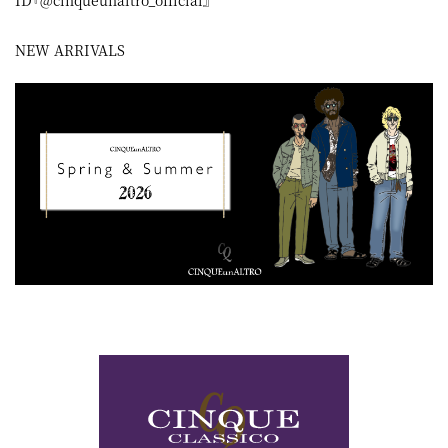
ID『@cinqueunaltro_official』
NEW ARRIVALS