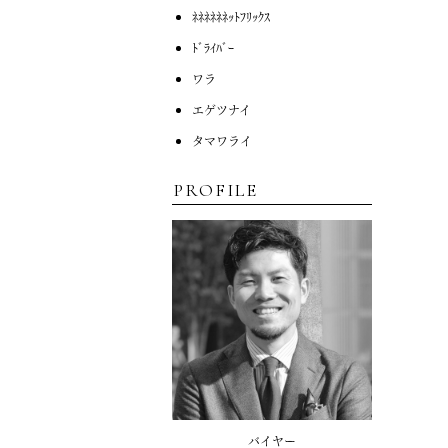
ﾈﾈﾈﾈﾈﾈｯﾄﾌﾘｯｸｽ
ﾄﾞﾗｲﾊﾞｰ
ワラ
エゲツナイ
タマワライ
PROFILE
バイヤー