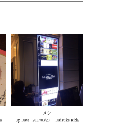
メシ
a
Up Date
2017/03/23
Daisuke Kida