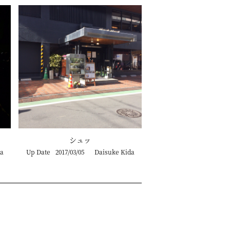
シュッ
a
Up Date
2017/03/05
Daisuke Kida