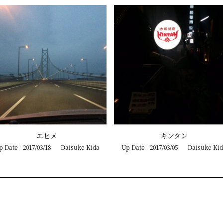
エヒメ
キンタン
p Date
2017/03/18
Daisuke Kida
Up Date
2017/03/05
Daisuke Kid