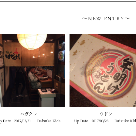
〜NEW ENTRY〜
ハガクレ
ウドン
p Date
2017/03/31
Daisuke Kida
Up Date
2017/03/28
Daisuke Kid