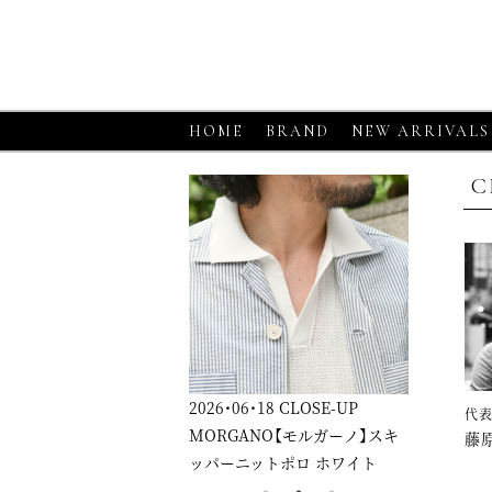
HOME
BRAND
NEW ARRIVALS
C
026・06・18
CLOSE-UP
2026・06・18
CLOSE-UP
2026・06・
代
ORGANO【モルガーノ】スキ
GRAN SASSO【グランサッソ】
GRAN 
藤
パーニットポロ ホワイト
ニットシャツ アプリコット
ニットシ