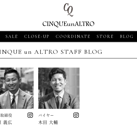
SALE
CLOSE-UP
COORDINATE
STORE
BLOG
INQUE un ALTRO STAFF BLOG
18
CLOSE-UP
2026・06・18
CLOSE-UP
2026・06・18
CLO
表取締役
バイヤー
SASSO【グランサッソ】
MORGANO【モルガーノ】スキ
GRAN SASSO
原 義広
木田 大輔
ャツ ベージュ
ッパーニットポロ ホワイト
ニットシャツ ア