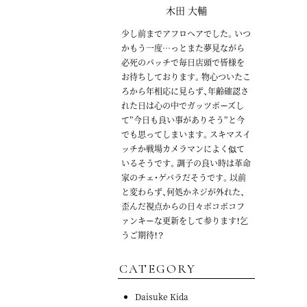
木田 大輔
少し前までアフロヘアでした。いつ
かもう一度…っとまた夢見ながら
必死のパッチで毎日店頭で皆様を
お待ちしております。物心ついたこ
ろから年相応に見らず、年齢確認さ
れた日は心の中でガッツポーズし
て”今日も良い事がありそう”と今
でも思ってしまいます。スキマスイ
ッチか戦場カメラマンによく似て
いるそうです。調子の良い時は革命
家のチェ・ゲバラだそうです。以前
と変わらず、何処かネジが外れた、
歪んだ視点からの日々ボコボコフ
ァンキーな更新をして参ります！乞
うご期待！？
CATEGORY
Daisuke Kida