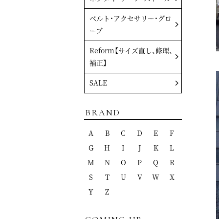
ベルト・アクセサリー・グロ
ーブ
Reform【サイズ直し、修理、
補正】
SALE
BRAND
A
B
C
D
E
F
G
H
I
J
K
L
M
N
O
P
Q
R
S
T
U
V
W
X
Y
Z