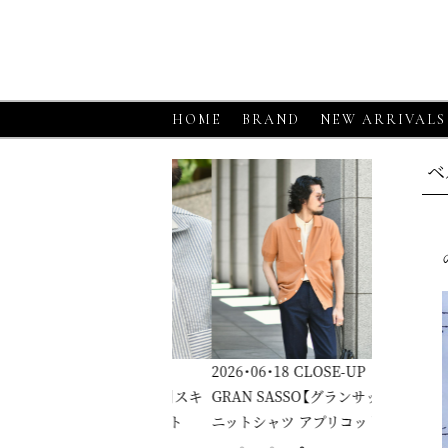
HOME
BRAND
NEW ARRIVALS
ベ
6・06・18
CLOSE-UP
2026・06・18
CLOSE-UP
2026・06・1
RGANO【モルガーノ】スキ
GRAN SASSO【グランサッソ】
GRAN SA
ーニットポロ ホワイト
ニットシャツ アプリコット
ニットシャ