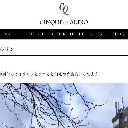
SALE
CLOSE-UP
COORDINATE
STORE
BLOG
ルリン
の街並みはイタリアと比べると何処か都会的にみえます！
8
CLOSE-UP
2026・06・18
CLOSE-UP
2026・06・18
CLOS
SSO【グランサッソ】
MORGANO【モルガーノ】スキ
GRAN SASSO【
ツ ベージュ
ッパーニットポロ ホワイト
ニットシャツ アプ