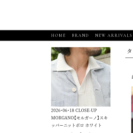
HOME
BRAND
NEW ARRIVALS
タ
6・06・18
CLOSE-UP
2026・06・18
CLOSE-UP
2026・06・1
RGANO【モルガーノ】スキ
GRAN SASSO【グランサッソ】
GRAN SA
ーニットポロ ホワイト
ニットシャツ アプリコット
ニットシャ