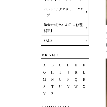
ベルト・アクセサリー・グロ
ーブ
Reform【サイズ直し、修理、
補正】
SALE
BRAND
A
B
C
D
E
F
G
H
I
J
K
L
M
N
O
P
Q
R
S
T
U
V
W
X
Y
Z