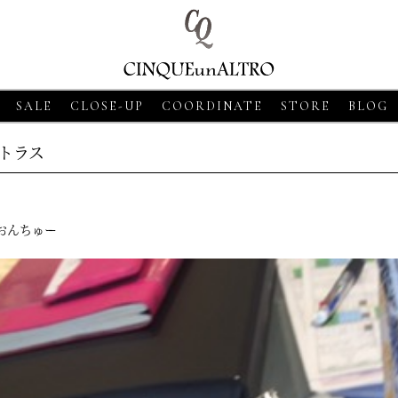
SALE
CLOSE-UP
COORDINATE
STORE
BLOG
トラス
おんちゅー
8
CLOSE-UP
2026・06・18
CLOSE-UP
2026・06・18
CLOS
SSO【グランサッソ】
MORGANO【モルガーノ】スキ
GRAN SASSO【
ツ ベージュ
ッパーニットポロ ホワイト
ニットシャツ アプ