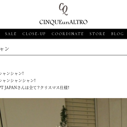
SALE
CLOSE-UP
COORDINATE
STORE
BLOG
ャン
シャンシャン！
シャンシャンシャン！
PT JAPANさんは全て？クリスマス仕様！
8
CLOSE-UP
2026・06・18
CLOSE-UP
2026・06・18
CLOS
SSO【グランサッソ】
MORGANO【モルガーノ】スキ
GRAN SASSO【
ツ ベージュ
ッパーニットポロ ホワイト
ニットシャツ アプ