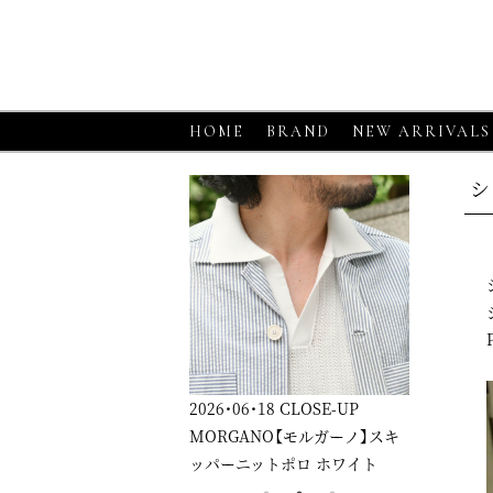
HOME
BRAND
NEW ARRIVALS
シ
6・06・18
CLOSE-UP
2026・06・18
CLOSE-UP
2026・06・1
RGANO【モルガーノ】スキ
GRAN SASSO【グランサッソ】
GRAN SA
ーニットポロ ホワイト
ニットシャツ アプリコット
ニットシャ