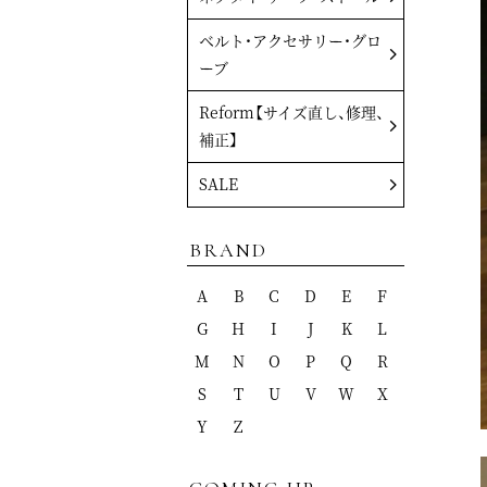
ベルト・アクセサリー・グロ
ーブ
Reform【サイズ直し、修理、
補正】
SALE
BRAND
A
B
C
D
E
F
G
H
I
J
K
L
M
N
O
P
Q
R
S
T
U
V
W
X
Y
Z