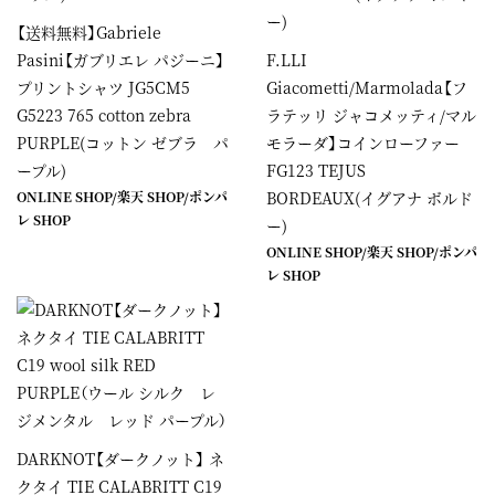
【送料無料】Gabriele
Pasini【ガブリエレ パジーニ】
F.LLI
プリントシャツ JG5CM5
Giacometti/Marmolada【フ
G5223 765 cotton zebra
ラテッリ ジャコメッティ/マル
PURPLE(コットン ゼブラ パ
モラーダ】コインローファー
ープル)
FG123 TEJUS
ONLINE SHOP
/
楽天 SHOP
/
ポンパ
BORDEAUX(イグアナ ボルド
レ SHOP
ー)
ONLINE SHOP
/
楽天 SHOP
/
ポンパ
レ SHOP
DARKNOT【ダークノット】 ネ
クタイ TIE CALABRITT C19