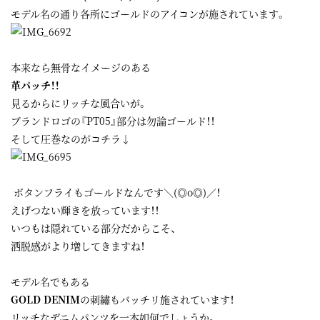
モデル名の通り各所にゴールドのアイコンが施されています。
本来なら無骨なイメージのある
革パッチ！！
見るからにリッチな風合いが。
ブランドロゴの『PT05』部分は勿論ゴールド！！
そして圧巻なのがコチラ↓
ボタンフライもゴールドなんです＼(◎o◎)／！
えげつない輝きを放っています！！
いつもは隠れている部分だからこそ、
洒脱感がより増してきますね！
モデル名でもある
GOLD DENIM
の刺繡もバッチリ施されています！
リッチなデニムパンツを一本如何でしょうか。